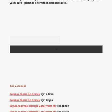
yasal süre içerisinde sitemizden kaldırılacaktır.
Arama
Son yorumlar
Yapının Banisi Ne Demek
için
admin
Yapının Banisi Ne Demek
için
Beyza
Suyun Azalması Bebeğe Zarar Verir Mi
için
admin
Suyun Azalması Bebeğe Zarar Verir Mi
için
Hakan