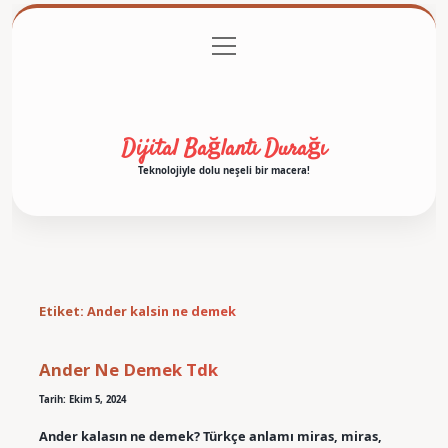
menüyü
Anasayfa
Gizlilik Politikası
Yasal Uyarı
aç
Hakkımızda
Dijital Bağlantı Durağı
Teknolojiyle dolu neşeli bir macera!
Etiket:
Ander kalsin ne demek
Ander Ne Demek Tdk
Tarih: Ekim 5, 2024
Ander kalasın ne demek? Türkçe anlamı miras, miras,