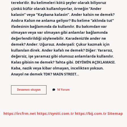
tereke’dir. Bu kelimeleri kötü şeyler olarak biliyoruz
çünkü küfür olarak kullanılıyorlar, örneğin “Ander
kalasin” veya “Kaybana kalasin”. Ander kalsin ne demek?
Andıra Kalsın ne anlama geliyor? Bu kelime “aklında tut”
ifadesinin bağlamında da kullanılır. Bu bakımdan var
olmayan veya var olmayan gibi anlamlar bağlamında
değerlendirildiği söylenebilir. Karadeniz’de ander ne
demek? Ander: Uğursuz. Anderpali: Çukur kazmak için
kullanılan direk. Ander kafalı ne demek? Diğer: Yararsız,
değersiz, işe yaramaz gibi olumsuz anlamlarda kullanılır.
Kalas gibisin ne demek? Tahta gibi. DEYİMİN AÇIKLAMASI.
Kaba, nazik veya kibar olmayan, incelikten yoksun.
Anayol ne demek TDK? MAIN STREET…
Ander
Devamını okuyun
14 Yorum
Ne
Demek
Tdk
https://ircfrm.net
https://syniti.com.tr
https://bij.com.tr
Sitemap