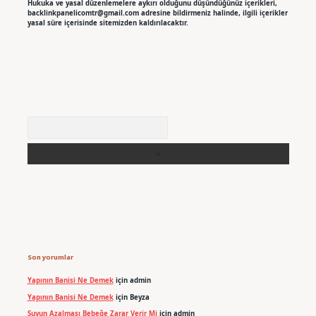
Hukuka ve yasal düzenlemelere aykırı olduğunu düşündüğünüz içerikleri,
backlinkpanelicomtr@gmail.com
adresine bildirmeniz halinde, ilgili içerikler
yasal süre içerisinde sitemizden kaldırılacaktır.
Arama
Son yorumlar
Yapının Banisi Ne Demek
için
admin
Yapının Banisi Ne Demek
için
Beyza
Suyun Azalması Bebeğe Zarar Verir Mi
için
admin