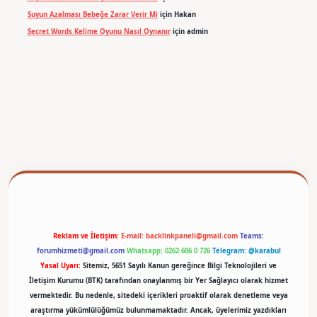
Suyun Azalması Bebeğe Zarar Verir Mi
için
Hakan
Secret Words Kelime Oyunu Nasıl Oynanır
için
admin
betexper
Reklam ve İletişim:
E-mail:
backlinkpaneli@gmail.com
Teams:
forumhizmeti@gmail.com
Whatsapp: 0262 606 0 726
Telegram: @karabul
Yasal Uyarı:
Sitemiz, 5651 Sayılı Kanun gereğince Bilgi Teknolojileri ve
İletişim Kurumu (BTK) tarafından onaylanmış bir Yer Sağlayıcı olarak hizmet
vermektedir. Bu nedenle, sitedeki içerikleri proaktif olarak denetleme veya
araştırma yükümlülüğümüz bulunmamaktadır. Ancak, üyelerimiz yazdıkları