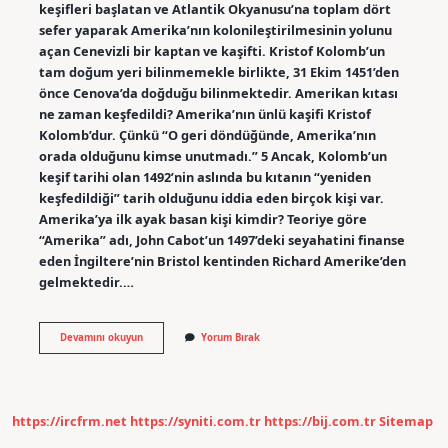
keşifleri başlatan ve Atlantik Okyanusu’na toplam dört
sefer yaparak Amerika’nın kolonileştirilmesinin yolunu
açan Cenevizli bir kaptan ve kaşifti. Kristof Kolomb’un
tam doğum yeri bilinmemekle birlikte, 31 Ekim 1451’den
önce Cenova’da doğduğu bilinmektedir. Amerikan kıtası
ne zaman keşfedildi? Amerika’nın ünlü kaşifi Kristof
Kolomb’dur. Çünkü “O geri döndüğünde, Amerika’nın
orada olduğunu kimse unutmadı.” 5 Ancak, Kolomb’un
keşif tarihi olan 1492’nin aslında bu kıtanın “yeniden
keşfedildiği” tarih olduğunu iddia eden birçok kişi var.
Amerika’ya ilk ayak basan kişi kimdir? Teoriye göre
“Amerika” adı, John Cabot’un 1497’deki seyahatini finanse
eden İngiltere’nin Bristol kentinden Richard Amerike’den
gelmektedir.…
Amerika
Devamını okuyun
Yorum Bırak
Kıtasını
Keşfeden
Kişi
Kimdir
https://ircfrm.net
https://syniti.com.tr
https://bij.com.tr
Sitemap