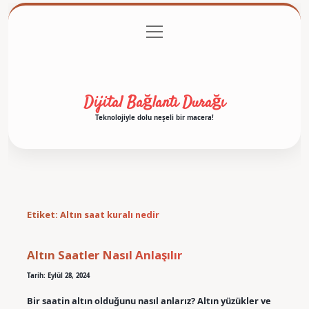
menüyü
Anasayfa
Gizlilik Politikası
Yasal Uyarı
aç
Hakkımızda
Dijital Bağlantı Durağı
Teknolojiyle dolu neşeli bir macera!
Etiket:
Altın saat kuralı nedir
Altın Saatler Nasıl Anlaşılır
Tarih: Eylül 28, 2024
Bir saatin altın olduğunu nasıl anlarız? Altın yüzükler ve