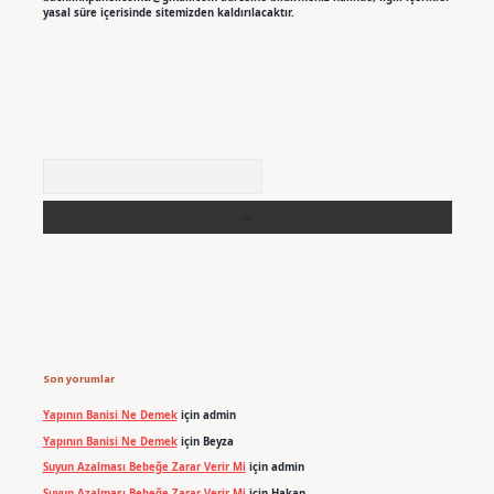
yasal süre içerisinde sitemizden kaldırılacaktır.
Arama
Son yorumlar
Yapının Banisi Ne Demek
için
admin
Yapının Banisi Ne Demek
için
Beyza
Suyun Azalması Bebeğe Zarar Verir Mi
için
admin
Suyun Azalması Bebeğe Zarar Verir Mi
için
Hakan