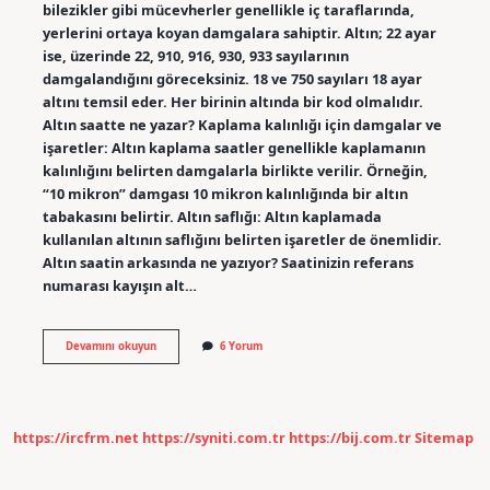
bilezikler gibi mücevherler genellikle iç taraflarında,
yerlerini ortaya koyan damgalara sahiptir. Altın; 22 ayar
ise, üzerinde 22, 910, 916, 930, 933 sayılarının
damgalandığını göreceksiniz. 18 ve 750 sayıları 18 ayar
altını temsil eder. Her birinin altında bir kod olmalıdır.
Altın saatte ne yazar? Kaplama kalınlığı için damgalar ve
işaretler: Altın kaplama saatler genellikle kaplamanın
kalınlığını belirten damgalarla birlikte verilir. Örneğin,
“10 mikron” damgası 10 mikron kalınlığında bir altın
tabakasını belirtir. Altın saflığı: Altın kaplamada
kullanılan altının saflığını belirten işaretler de önemlidir.
Altın saatin arkasında ne yazıyor? Saatinizin referans
numarası kayışın alt…
Altın
Devamını okuyun
6 Yorum
Saatler
Nasıl
Anlaşılır
https://ircfrm.net
https://syniti.com.tr
https://bij.com.tr
Sitemap