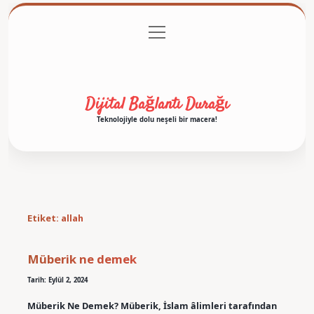
menüyü
Anasayfa
Gizlilik Politikası
Yasal Uyarı
aç
Hakkımızda
Dijital Bağlantı Durağı
Teknolojiyle dolu neşeli bir macera!
Etiket:
allah
Müberik ne demek
Tarih: Eylül 2, 2024
Müberik Ne Demek? Müberik, İslam âlimleri tarafından