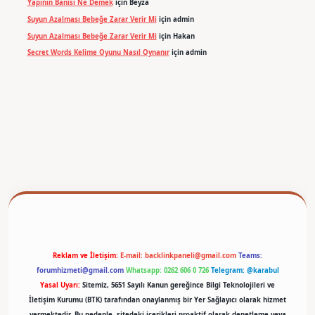
Yapının Banisi Ne Demek
için
Beyza
Suyun Azalması Bebeğe Zarar Verir Mi
için
admin
Suyun Azalması Bebeğe Zarar Verir Mi
için
Hakan
Secret Words Kelime Oyunu Nasıl Oynanır
için
admin
etexper
Reklam ve İletişim:
E-mail:
backlinkpaneli@gmail.com
Teams:
forumhizmeti@gmail.com
Whatsapp: 0262 606 0 726
Telegram: @karabul
Yasal Uyarı:
Sitemiz, 5651 Sayılı Kanun gereğince Bilgi Teknolojileri ve
İletişim Kurumu (BTK) tarafından onaylanmış bir Yer Sağlayıcı olarak hizmet
vermektedir. Bu nedenle, sitedeki içerikleri proaktif olarak denetleme veya