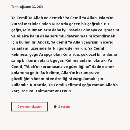
Tarih: Ağustos 30, 2024
Ya Cemil Ya Allah ne demek? Ya Cemil Ya Allah, İslam’ın
kutsal metinlerinden Kuran’da geçen bir çağrıdır. Bu
çağrı, Müslümanların daha iyi insanlar olmaya çalışmasını
ve Allah’a karşı daha sorumlu davranmasını özendirmek
için kullanılır. Ancak, Ya Cemil Ya Allah çağrısının içeriği
ve anlamı üzerinde farklı görüşler vardır. Ya Cemil
kelimesi, çoğu Arapça olan Kuran’da, çok özel bir anlama
sahip bir terim olarak geçer. Kelime anlamı olarak, Ya
Cemil, “Allah’ın korumasına ve güzelliğine” ifade etmek
anlamına gelir. Bu kelime, Allah’ın koruması ve
güzelliğinin önemini ve özelliğini vurgulamak için
kullanılır. Kuran’da, Ya Cemil kelimesi çoğu zaman Allah’a
karşı sorumlu olmamız ve O’nun…
Ya
Devamını okuyun
2 Yorum
Cemil
Ya
Allah
ne
demek