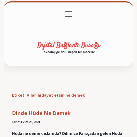
menüyü
Anasayfa
Gizlilik Politikası
Yasal Uyarı
aç
Hakkımızda
Dijital Bağlantı Durağı
Teknolojiyle dolu neşeli bir macera!
Etiket:
Allah hidayet etsin ne demek
Dinde Hüda Ne Demek
Tarih: Ekim 20, 2024
Hüda ne demek islamda? Dilimize Farsçadan gelen Huda