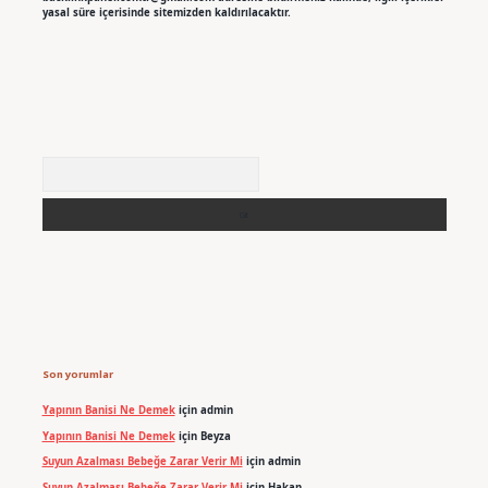
yasal süre içerisinde sitemizden kaldırılacaktır.
Arama
Son yorumlar
Yapının Banisi Ne Demek
için
admin
Yapının Banisi Ne Demek
için
Beyza
Suyun Azalması Bebeğe Zarar Verir Mi
için
admin
Suyun Azalması Bebeğe Zarar Verir Mi
için
Hakan