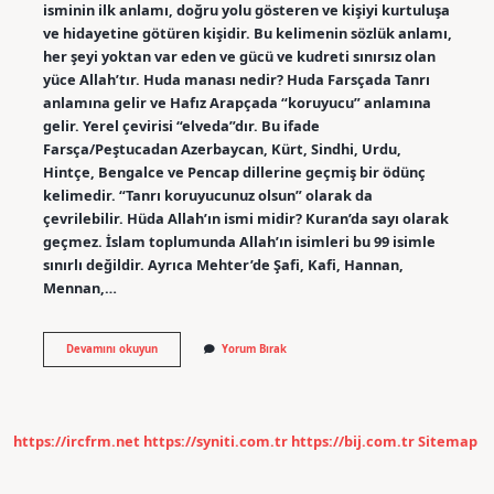
isminin ilk anlamı, doğru yolu gösteren ve kişiyi kurtuluşa
ve hidayetine götüren kişidir. Bu kelimenin sözlük anlamı,
her şeyi yoktan var eden ve gücü ve kudreti sınırsız olan
yüce Allah’tır. Huda manası nedir? Huda Farsçada Tanrı
anlamına gelir ve Hafız Arapçada “koruyucu” anlamına
gelir. Yerel çevirisi “elveda”dır. Bu ifade
Farsça/Peştucadan Azerbaycan, Kürt, Sindhi, Urdu,
Hintçe, Bengalce ve Pencap dillerine geçmiş bir ödünç
kelimedir. “Tanrı koruyucunuz olsun” olarak da
çevrilebilir. Hüda Allah’ın ismi midir? Kuran’da sayı olarak
geçmez. İslam toplumunda Allah’ın isimleri bu 99 isimle
sınırlı değildir. Ayrıca Mehter’de Şafi, Kafi, Hannan,
Mennan,…
Dinde
Devamını okuyun
Yorum Bırak
Hüda
Ne
Demek
https://ircfrm.net
https://syniti.com.tr
https://bij.com.tr
Sitemap