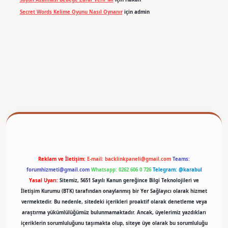
Secret Words Kelime Oyunu Nasıl Oynanır
için
admin
betexper
Reklam ve İletişim:
E-mail:
backlinkpaneli@gmail.com
Teams:
forumhizmeti@gmail.com
Whatsapp: 0262 606 0 726
Telegram: @karabul
Yasal Uyarı:
Sitemiz, 5651 Sayılı Kanun gereğince Bilgi Teknolojileri ve
İletişim Kurumu (BTK) tarafından onaylanmış bir Yer Sağlayıcı olarak hizmet
vermektedir. Bu nedenle, sitedeki içerikleri proaktif olarak denetleme veya
araştırma yükümlülüğümüz bulunmamaktadır. Ancak, üyelerimiz yazdıkları
içeriklerin sorumluluğunu taşımakta olup, siteye üye olarak bu sorumluluğu