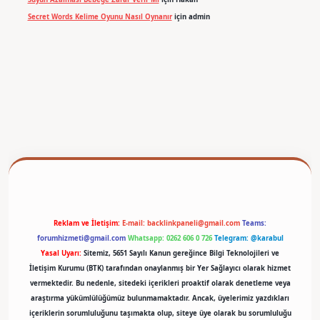
Secret Words Kelime Oyunu Nasıl Oynanır
için
admin
betexper
Reklam ve İletişim:
E-mail:
backlinkpaneli@gmail.com
Teams:
forumhizmeti@gmail.com
Whatsapp: 0262 606 0 726
Telegram: @karabul
Yasal Uyarı:
Sitemiz, 5651 Sayılı Kanun gereğince Bilgi Teknolojileri ve
İletişim Kurumu (BTK) tarafından onaylanmış bir Yer Sağlayıcı olarak hizmet
vermektedir. Bu nedenle, sitedeki içerikleri proaktif olarak denetleme veya
araştırma yükümlülüğümüz bulunmamaktadır. Ancak, üyelerimiz yazdıkları
içeriklerin sorumluluğunu taşımakta olup, siteye üye olarak bu sorumluluğu