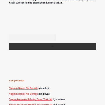
yasal süre içerisinde sitemizden kaldırılacaktır.
Arama
Son yorumlar
Yapının Banisi Ne Demek
için
admin
Yapının Banisi Ne Demek
için
Beyza
Suyun Azalması Bebeğe Zarar Verir Mi
için
admin
Suyun Azalması Bebeğe Zarar Verir Mi
için
Hakan