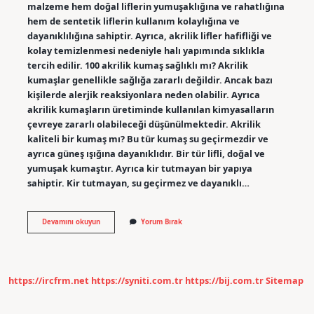
malzeme hem doğal liflerin yumuşaklığına ve rahatlığına
hem de sentetik liflerin kullanım kolaylığına ve
dayanıklılığına sahiptir. Ayrıca, akrilik lifler hafifliği ve
kolay temizlenmesi nedeniyle halı yapımında sıklıkla
tercih edilir. 100 akrilik kumaş sağlıklı mı? Akrilik
kumaşlar genellikle sağlığa zararlı değildir. Ancak bazı
kişilerde alerjik reaksiyonlara neden olabilir. Ayrıca
akrilik kumaşların üretiminde kullanılan kimyasalların
çevreye zararlı olabileceği düşünülmektedir. Akrilik
kaliteli bir kumaş mı? Bu tür kumaş su geçirmezdir ve
ayrıca güneş ışığına dayanıklıdır. Bir tür lifli, doğal ve
yumuşak kumaştır. Ayrıca kir tutmayan bir yapıya
sahiptir. Kir tutmayan, su geçirmez ve dayanıklı…
100
Devamını okuyun
Yorum Bırak
Akrilik
Demek
Ne
Demek
https://ircfrm.net
https://syniti.com.tr
https://bij.com.tr
Sitemap