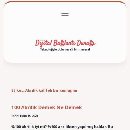
menüyü
Anasayfa
Gizlilik Politikası
Yasal Uyarı
aç
Hakkımızda
Dijital Bağlantı Durağı
Teknolojiyle dolu neşeli bir macera!
Etiket:
Akrilik kaliteli bir kumaş mı
100 Akrilik Demek Ne Demek
Tarih: Ekim 15, 2024
%100 akrilik iyi mi? %100 akrilikten yapılmış halılar. Bu