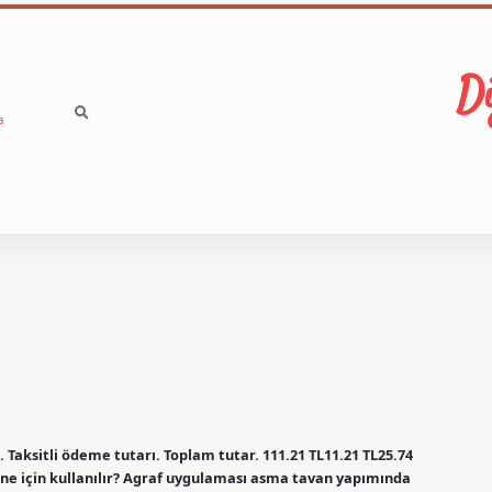
Di
a
aksitli ödeme tutarı. Toplam tutar. 111.21 TL11.21 TL25.74
f ne için kullanılır? Agraf uygulaması asma tavan yapımında