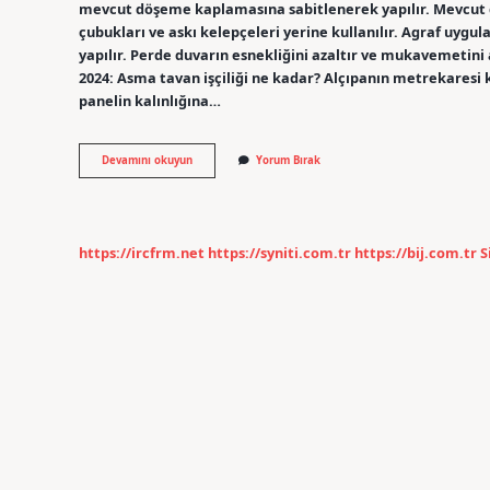
mevcut döşeme kaplamasına sabitlenerek yapılır. Mevcut 
çubukları ve askı kelepçeleri yerine kullanılır. Agraf uy
yapılır. Perde duvarın esnekliğini azaltır ve mukavemetini 
2024: Asma tavan işçiliği ne kadar? Alçıpanın metrekaresi
panelin kalınlığına…
Agraf
Devamını okuyun
Yorum Bırak
Kaç
Para
https://ircfrm.net
https://syniti.com.tr
https://bij.com.tr
S