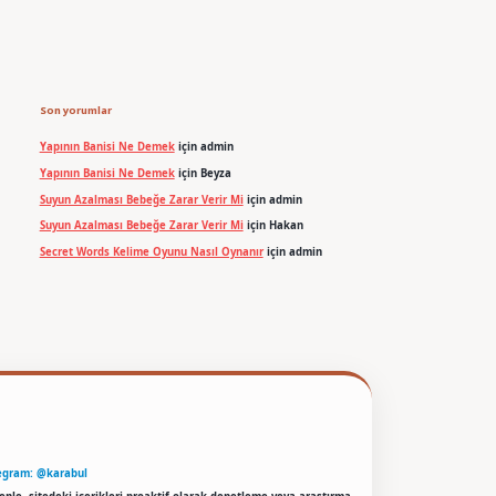
Son yorumlar
Yapının Banisi Ne Demek
için
admin
Yapının Banisi Ne Demek
için
Beyza
Suyun Azalması Bebeğe Zarar Verir Mi
için
admin
Suyun Azalması Bebeğe Zarar Verir Mi
için
Hakan
Secret Words Kelime Oyunu Nasıl Oynanır
için
admin
egram: @karabul