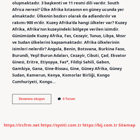
oluşmaktadır. 3 başkenti ve 11 resmi dili vardır. South
Africa neresi? Ülke Afrika kıtasının en güney ucunda yer
almaktadır. Ülkenin bozkırı olarak da adlandırılır ve
rakımı 900 m’dir. Kuzey Afrika’da hangi ülkeler var? Kuzey
Afrika, Afrika’nın kuzeyindeki bölgeye verilen isimdir.
Günümüzde Kuzey Afrika, Fas, Cezayir, Tunus, Libya, Mısır
ve Sudan ülkelerini kapsamaktadır. Afrika ülkelerinin
isimleri nelerdir? Angola, Benin, Botsvana, Burkina Faso,
Burundi, Yeşil Burun Adaları, Cezayir, Cibuti, Çad, Ekvator
Ginesi, Eritre, Etiyopya, Fas*, Fildişi Sahili, Gabon,
Gambiya, Gana, Gine-Bissau, Gine, Güney Afrika, Güney
Sudan, Kamerun, Kenya, Komorlar Birliği, Kongo
Cumhuriyeti, Kongo…
South
Devamını okuyun
6 Yorum
Africa
Hangi
Ülkeler
https://ircfrm.net
https://syniti.com.tr
https://bij.com.tr
Sitemap