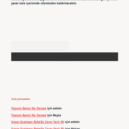
yasal süre içerisinde sitemizden kaldırılacaktır.
Arama
Son yorumlar
Yapının Banisi Ne Demek
için
admin
Yapının Banisi Ne Demek
için
Beyza
Suyun Azalması Bebeğe Zarar Verir Mi
için
admin
Suyun Azalması Bebeğe Zarar Verir Mi
için
Hakan