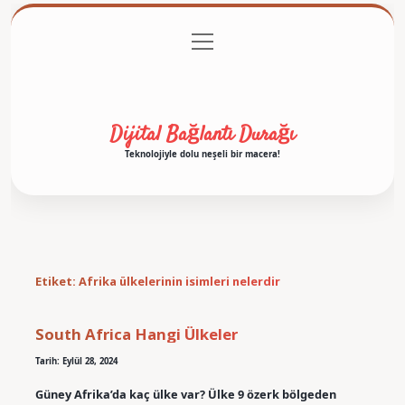
menüyü
Anasayfa
Gizlilik Politikası
Yasal Uyarı
aç
Hakkımızda
Dijital Bağlantı Durağı
Teknolojiyle dolu neşeli bir macera!
Etiket:
Afrika ülkelerinin isimleri nelerdir
South Africa Hangi Ülkeler
Tarih: Eylül 28, 2024
Güney Afrika’da kaç ülke var? Ülke 9 özerk bölgeden