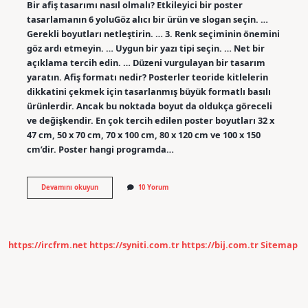
Bir afiş tasarımı nasıl olmalı? Etkileyici bir poster
tasarlamanın 6 yoluGöz alıcı bir ürün ve slogan seçin. …
Gerekli boyutları netleştirin. … 3. Renk seçiminin önemini
göz ardı etmeyin. … Uygun bir yazı tipi seçin. … Net bir
açıklama tercih edin. … Düzeni vurgulayan bir tasarım
yaratın. Afiş formatı nedir? Posterler teoride kitlelerin
dikkatini çekmek için tasarlanmış büyük formatlı basılı
ürünlerdir. Ancak bu noktada boyut da oldukça göreceli
ve değişkendir. En çok tercih edilen poster boyutları 32 x
47 cm, 50 x 70 cm, 70 x 100 cm, 80 x 120 cm ve 100 x 150
cm’dir. Poster hangi programda…
Afiş
Devamını okuyun
10 Yorum
Hazırlamak
Için
Hangi
Programı
Kullanmalıyım
https://ircfrm.net
https://syniti.com.tr
https://bij.com.tr
Sitemap