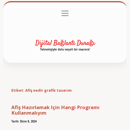
menüyü
Anasayfa
Gizlilik Politikası
Yasal Uyarı
aç
Hakkımızda
Dijital Bağlantı Durağı
Teknolojiyle dolu neşeli bir macera!
Etiket:
Afiş nedir grafik tasarım
Afiş Hazırlamak Için Hangi Programı
Kullanmalıyım
Tarih: Ekim 8, 2024