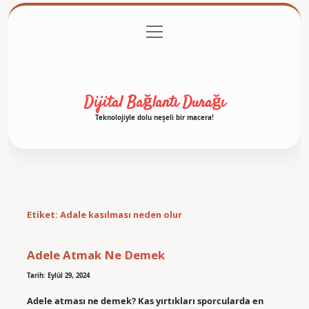
menüyü
Anasayfa
Gizlilik Politikası
Yasal Uyarı
aç
Hakkımızda
Dijital Bağlantı Durağı
Teknolojiyle dolu neşeli bir macera!
Etiket:
Adale kasılması neden olur
Adele Atmak Ne Demek
Tarih: Eylül 29, 2024
Adele atması ne demek? Kas yırtıkları sporcularda en