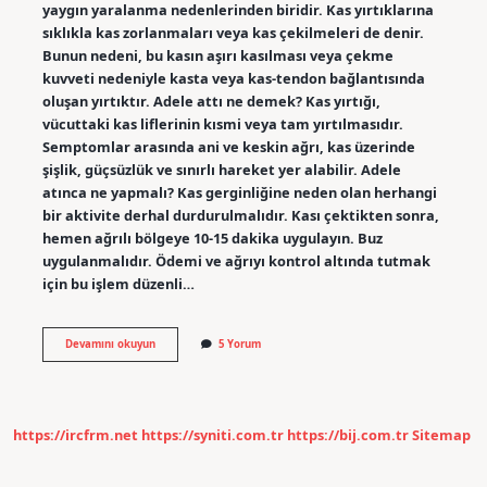
yaygın yaralanma nedenlerinden biridir. Kas yırtıklarına
sıklıkla kas zorlanmaları veya kas çekilmeleri de denir.
Bunun nedeni, bu kasın aşırı kasılması veya çekme
kuvveti nedeniyle kasta veya kas-tendon bağlantısında
oluşan yırtıktır. Adele attı ne demek? Kas yırtığı,
vücuttaki kas liflerinin kısmi veya tam yırtılmasıdır.
Semptomlar arasında ani ve keskin ağrı, kas üzerinde
şişlik, güçsüzlük ve sınırlı hareket yer alabilir. Adele
atınca ne yapmalı? Kas gerginliğine neden olan herhangi
bir aktivite derhal durdurulmalıdır. Kası çektikten sonra,
hemen ağrılı bölgeye 10-15 dakika uygulayın. Buz
uygulanmalıdır. Ödemi ve ağrıyı kontrol altında tutmak
için bu işlem düzenli…
Adele
Devamını okuyun
5 Yorum
Atmak
Ne
Demek
https://ircfrm.net
https://syniti.com.tr
https://bij.com.tr
Sitemap