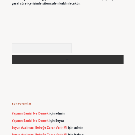
yasal süre içerisinde sitemizden kaldırılacaktır.
Arama
Son yorumlar
Yapının Banisi Ne Demek
için
admin
Yapının Banisi Ne Demek
için
Beyza
Suyun Azalması Bebeğe Zarar Verir Mi
için
admin
Suyun Azalması Bebeğe Zarar Verir Mi
için
Hakan