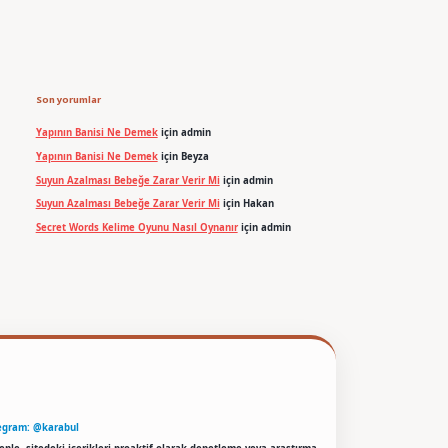
Son yorumlar
Yapının Banisi Ne Demek
için
admin
Yapının Banisi Ne Demek
için
Beyza
Suyun Azalması Bebeğe Zarar Verir Mi
için
admin
Suyun Azalması Bebeğe Zarar Verir Mi
için
Hakan
Secret Words Kelime Oyunu Nasıl Oynanır
için
admin
egram: @karabul