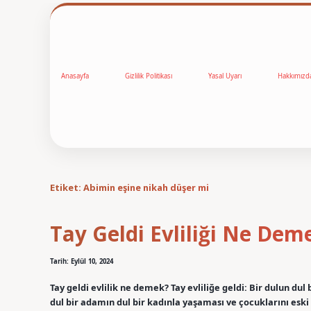
Anasayfa
Gizlilik Politikası
Yasal Uyarı
Hakkımızd
Etiket:
Abimin eşine nikah düşer mi
Tay Geldi Evliliği Ne Dem
Tarih: Eylül 10, 2024
Tay geldi evlilik ne demek? Tay evliliğe geldi: Bir dulun d
dul bir adamın dul bir kadınla yaşaması ve çocuklarını eski