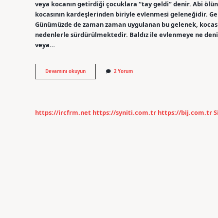
veya kocanın getirdiği çocuklara “tay geldi” denir. Abi ölü
kocasının kardeşlerinden biriyle evlenmesi geleneğidir. Gen
Günümüzde de zaman zaman uygulanan bu gelenek, kocası öl
nedenlerle sürdürülmektedir. Baldız ile evlenmeye ne denir?
veya…
Tay
Devamını okuyun
2 Yorum
Geldi
Evliliği
Ne
Demek
https://ircfrm.net
https://syniti.com.tr
https://bij.com.tr
S