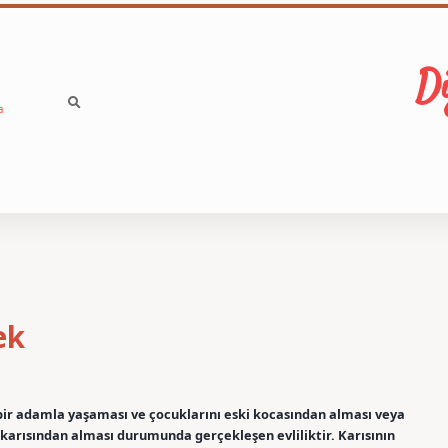
Di
a
ek
ul bir adamla yaşaması ve çocuklarını eski kocasından alması veya
 karısından alması durumunda gerçekleşen evliliktir. Karısının