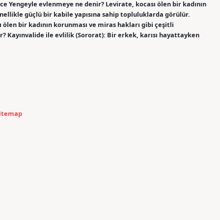
nce Yengeyle evlenmeye ne denir? Levirate, kocası ölen bir kadının
ellikle güçlü bir kabile yapısına sahip topluluklarda görülür.
en bir kadının korunması ve miras hakları gibi çeşitli
 Kayınvalide ile evlilik (Sororat): Bir erkek, karısı hayattayken
itemap