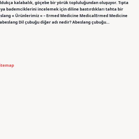
ukça kalabalık, göçebe bir yörük topluluğundan oluşuyor. Tıpta
ya bademciklerini incelemek için diline bastırdıkları tahta bir
Abeslang « Ürünlerimiz « – Ermed Medicine MedicalErmed Medicine
 abeslang Dil çubuğu diğer adı nedir? Abeslang çubuğu…
itemap