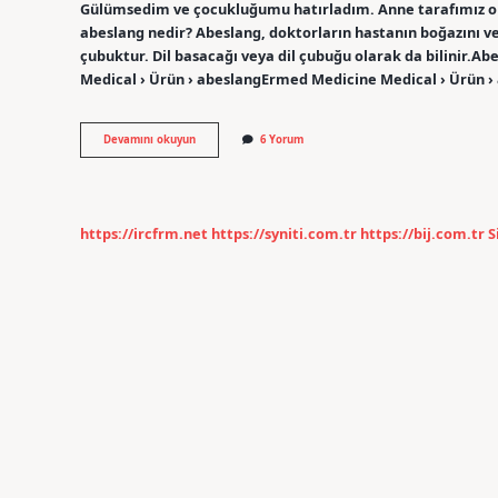
Gülümsedim ve çocukluğumu hatırladım. Anne tarafımız old
abeslang nedir? Abeslang, doktorların hastanın boğazını ve
çubuktur. Dil basacağı veya dil çubuğu olarak da bilinir.
Medical › Ürün › abeslangErmed Medicine Medical › Ürün ›
Abeslang
Devamını okuyun
6 Yorum
Hangi
Ağaçtan
Yapılır
https://ircfrm.net
https://syniti.com.tr
https://bij.com.tr
S