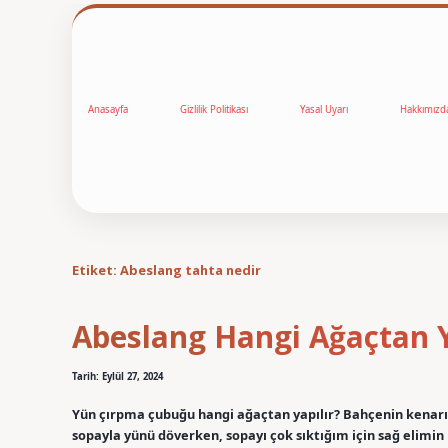
Anasayfa
Gizlilik Politikası
Yasal Uyarı
Hakkımızd
Etiket:
Abeslang tahta nedir
Abeslang Hangi Ağaçtan Y
Tarih: Eylül 27, 2024
Yün çırpma çubuğu hangi ağaçtan yapılır? Bahçenin kenarın
sopayla yünü döverken, sopayı çok sıktığım için sağ elimin i