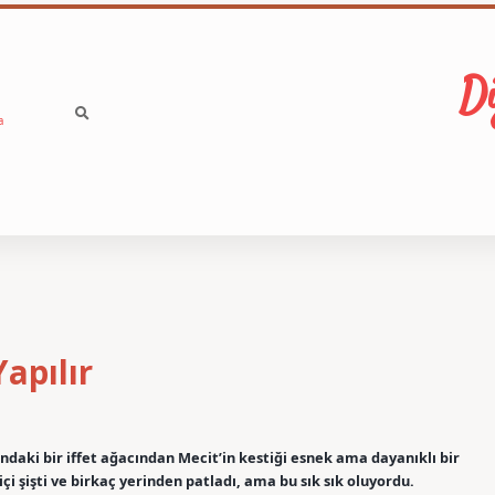
Di
a
apılır
daki bir iffet ağacından Mecit’in kestiği esnek ama dayanıklı bir
çi şişti ve birkaç yerinden patladı, ama bu sık sık oluyordu.