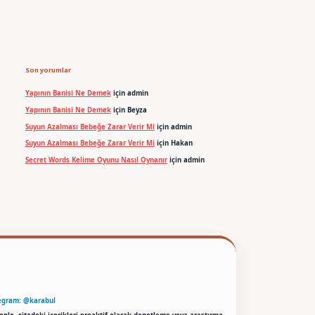
Son yorumlar
Yapının Banisi Ne Demek
için
admin
Yapının Banisi Ne Demek
için
Beyza
Suyun Azalması Bebeğe Zarar Verir Mi
için
admin
Suyun Azalması Bebeğe Zarar Verir Mi
için
Hakan
Secret Words Kelime Oyunu Nasıl Oynanır
için
admin
egram: @karabul