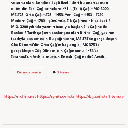
ve sonu olan, kendine özgü özellikleri bulunan zaman
dilimidir. Eski Çağlar nelerdir? İlk (Eski) Çağ = MÖ 3200 –
MS 375. Orta Çağ = 375 – 1453. Yeni Çağ = 1453 – 1789.
Modern Çağ = 1789 – günümüz. İlk Çağ nedir kısa özeti?
M.Ö. 3200 yılında yazının icadıyla başlar. İlk Çağ ne ile
Başladı? Tarih çağının başlangıcı olan Birinci Çağ, yazının
icadıyla başlamıştır. Bu çağın sonu, MS 375’te gerçekleşen
Göç Dönemi’dir. Orta Çağ’ın başlangıcı, MS 375’te
gerçekleşen Göç Dönemi’dir. Çağın sonu, 1453’te
İstanbul’un fethi olmuştur. En eski Çağ nedir? Antik…
Eski
Devamını okuyun
2 Yorum
Çağ
Kavramı
Nedir
https://ircfrm.net
https://syniti.com.tr
https://bij.com.tr
Sitemap