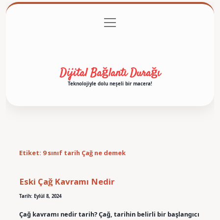
menüyü
Anasayfa
Gizlilik Politikası
Yasal Uyarı
aç
Hakkımızda
Dijital Bağlantı Durağı
Teknolojiyle dolu neşeli bir macera!
Etiket:
9 sınıf tarih Çağ ne demek
Eski Çağ Kavramı Nedir
Tarih: Eylül 8, 2024
Çağ kavramı nedir tarih? Çağ, tarihin belirli bir başlangıcı