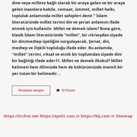
dine veya millete bağlı olarak bir araya gelen ve bir araya
gelen insanlara kabile, cemaat, ümmet, millet halkı,
topluluk anlamında millet sahipleri denir.” İslam
literatüründe millet terimi din ve şeriat anlamını ifade
etmek için kullanılır. Millet ne demek islam? Buna göre,
klasik İslam literatüründe “millet”, bir ırk/soydan ziyade
bir din/mezhep üyeliğini vurgulayarak, Şeriat, din,
mezhep ve ilişkili topluluğu ifade eder. Bu anlamda,
“millet” terimi, ırksal ve etnik bir toplumdan ziyade dini
bir bağlılığı ifade eder11. Millet ne demek ilkokul? Millet
kelimesi hem dilimizde hem de kültürümüzde önemli bir
yer tutan bir kelimedir.…
Millet
Devamını okuyun
12 Yorum
Kavramı
Ne
Demektir
https://ircfrm.net
https://syniti.com.tr
https://bij.com.tr
Sitemap