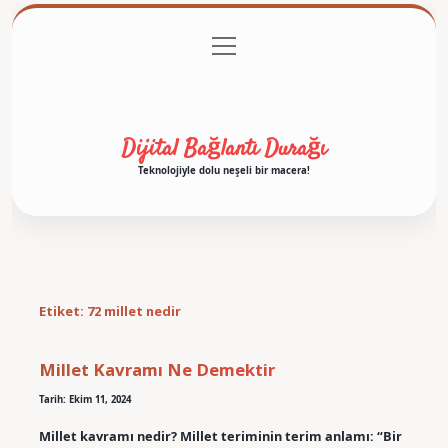
menüyü
Anasayfa
Gizlilik Politikası
Yasal Uyarı
aç
Hakkımızda
Dijital Bağlantı Durağı
Teknolojiyle dolu neşeli bir macera!
Etiket:
72 millet nedir
Millet Kavramı Ne Demektir
Tarih: Ekim 11, 2024
Millet kavramı nedir? Millet teriminin terim anlamı: “Bir