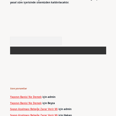
yasal süre içerisinde sitemizden kaldırılacaktır.
Arama
Son yorumlar
Yapının Banisi Ne Demek
için
admin
Yapının Banisi Ne Demek
için
Beyza
Suyun Azalması Bebeğe Zarar Verir Mi
için
admin
Suyun Azalması Bebeğe Zarar Verir Mi
için
Hakan