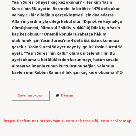
Yasin Suresi 58 ayet kaç kez okunur? – Her kim Yasin
Suresi’nin 58. ayetini Besmele ile birlikte 1479 defa okur
ve hayırlı bir dileğinin gerçekleşmesi için dua ederse
Allah’ın yardımıyla dileği kabul olur. (Dipnot ve kaynakça
Gümüşhanevi, Râmuzul-Ehâdîs, s. 440/10) Dilek için Yasin
kaç kez okunur? Önemli konulara rahatça hâkim
olabilmek için Yasin Suresi’nin 4 defa üst üste okunması
gerekir. Yasin Suresi 58 ayet neye iyi gelir? Yasin Suresi 58.
ayeti, “Yasin Suresi’nin Kalbi” olarak nitelendirilir. Bu
ayeti okumak; kötülüklerden korunmayı, hatim sevabı
almayı ve imanla ruhun kurtuluşunu sağlar. Selamün
kavlen min Rabbin Rahim dilek için kaç kere okunmalı? 2-
…
Yasin
Devamını okuyun
8 Yorum
Suresinin
58
Ayeti
Dilek
Için
https://ircfrm.net
https://syniti.com.tr
https://bij.com.tr
Sitemap
Kaç
Kere
Okunmalı