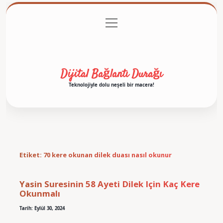
menüyü
Anasayfa
Gizlilik Politikası
Yasal Uyarı
aç
Hakkımızda
Dijital Bağlantı Durağı
Teknolojiyle dolu neşeli bir macera!
Etiket:
70 kere okunan dilek duası nasıl okunur
Yasin Suresinin 58 Ayeti Dilek Için Kaç Kere
Okunmalı
Tarih: Eylül 30, 2024