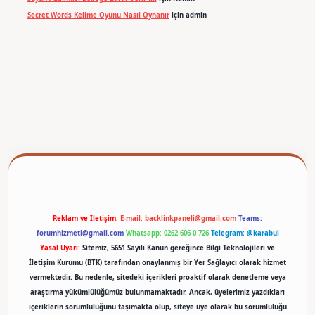
Secret Words Kelime Oyunu Nasıl Oynanır
için
admin
per
Reklam ve İletişim:
E-mail:
backlinkpaneli@gmail.com
Teams:
forumhizmeti@gmail.com
Whatsapp: 0262 606 0 726
Telegram: @karabul
Yasal Uyarı:
Sitemiz, 5651 Sayılı Kanun gereğince Bilgi Teknolojileri ve
İletişim Kurumu (BTK) tarafından onaylanmış bir Yer Sağlayıcı olarak hizmet
vermektedir. Bu nedenle, sitedeki içerikleri proaktif olarak denetleme veya
araştırma yükümlülüğümüz bulunmamaktadır. Ancak, üyelerimiz yazdıkları
içeriklerin sorumluluğunu taşımakta olup, siteye üye olarak bu sorumluluğu