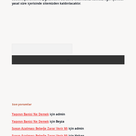
yasal süre içerisinde sitemizden kaldırılacaktır.
Arama
Son yorumlar
Yapının Banisi Ne Demek
için
admin
Yapının Banisi Ne Demek
için
Beyza
Suyun Azalması Bebeğe Zarar Verir Mi
için
admin
Suyun Azalması Bebeğe Zarar Verir Mi
için
Hakan