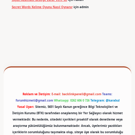
Secret Words Kelime Oyunu Nasıl Oynanır
için
admin
betexper
Reklam ve İletişim:
E-mail:
backlinkpaneli@gmail.com
Teams:
forumhizmeti@gmail.com
Whatsapp: 0262 606 0 726
Telegram: @karabul
Yasal Uyarı:
Sitemiz, 5651 Sayılı Kanun gereğince Bilgi Teknolojileri ve
İletişim Kurumu (BTK) tarafından onaylanmış bir Yer Sağlayıcı olarak hizmet
vermektedir. Bu nedenle, sitedeki içerikleri proaktif olarak denetleme veya
araştırma yükümlülüğümüz bulunmamaktadır. Ancak, üyelerimiz yazdıkları
içeriklerin sorumluluğunu taşımakta olup, siteye üye olarak bu sorumluluğu