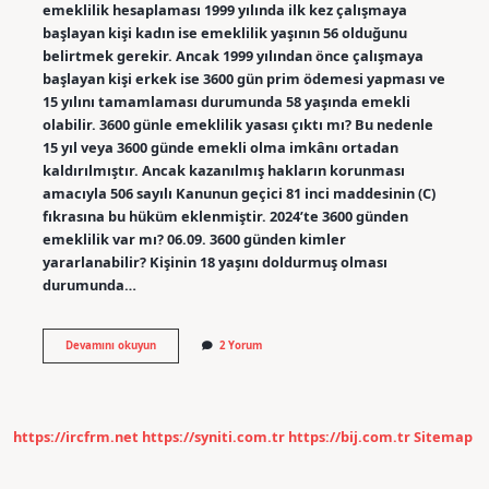
emeklilik hesaplaması 1999 yılında ilk kez çalışmaya
başlayan kişi kadın ise emeklilik yaşının 56 olduğunu
belirtmek gerekir. Ancak 1999 yılından önce çalışmaya
başlayan kişi erkek ise 3600 gün prim ödemesi yapması ve
15 yılını tamamlaması durumunda 58 yaşında emekli
olabilir. 3600 günle emeklilik yasası çıktı mı? Bu nedenle
15 yıl veya 3600 günde emekli olma imkânı ortadan
kaldırılmıştır. Ancak kazanılmış hakların korunması
amacıyla 506 sayılı Kanunun geçici 81 inci maddesinin (C)
fıkrasına bu hüküm eklenmiştir. 2024’te 3600 günden
emeklilik var mı? 06.09. 3600 günden kimler
yararlanabilir? Kişinin 18 yaşını doldurmuş olması
durumunda…
Yeni
Devamını okuyun
2 Yorum
Yasada
3600
Günden
Emeklilik
Var
https://ircfrm.net
https://syniti.com.tr
https://bij.com.tr
Sitemap
Mı