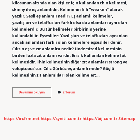
kilosunun altında olan kişiler için kullanılan thin kelimesi,
skinny ile eş anlamlıdır. Kelimenin fiili “weaken” olarak
yazılır. Sesli eş anlamlı nedir? Eş anlamlı kelimeler,
yazılışları ve telaffuzları farklı olsa da anlamları aynı olan
kelimelerdir. Bu tür kelimeler birbirinin yerine
kullanılabilir. Eşsesliler: Yazılışları ve telaffuzları aynı olan
ancak anlamları farklı olan kelimelere eşsesliler denir.
Cılızın eş ve zıt anlamlısı nedir? Undersized kelimesinin
birden fazla zıt anlamı vardır. En sık kullanılan kelime fat
kelimesidir. Thin kelimesinin diğer zıt anlamları strong ve
voluptuous’tur. Cılız Gürbüz eş anlamlı mıdır? Güçlü
kelimesinin zıt anlamlıları olan kelimeler:…
Cılız
Devamını okuyun
2 Yorum
Eş
Seslisi
Nedir
https://ircfrm.net
https://syniti.com.tr
https://bij.com.tr
Sitemap