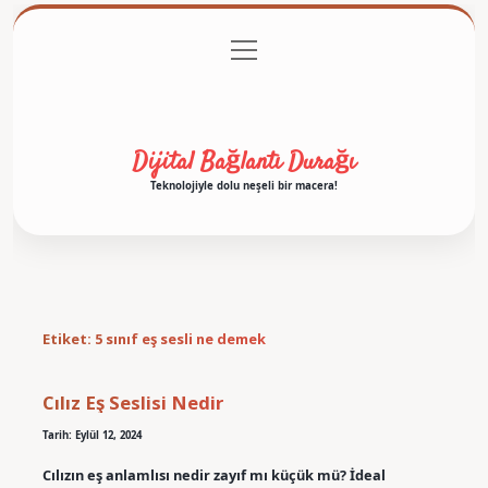
menüyü
Anasayfa
Gizlilik Politikası
Yasal Uyarı
aç
Hakkımızda
Dijital Bağlantı Durağı
Teknolojiyle dolu neşeli bir macera!
Etiket:
5 sınıf eş sesli ne demek
Cılız Eş Seslisi Nedir
Tarih: Eylül 12, 2024
Cılızın eş anlamlısı nedir zayıf mı küçük mü? İdeal