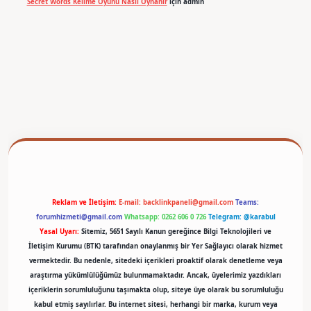
Secret Words Kelime Oyunu Nasıl Oynanır
için
admin
texper
Reklam ve İletişim:
E-mail:
backlinkpaneli@gmail.com
Teams:
forumhizmeti@gmail.com
Whatsapp: 0262 606 0 726
Telegram: @karabul
Yasal Uyarı:
Sitemiz, 5651 Sayılı Kanun gereğince Bilgi Teknolojileri ve
İletişim Kurumu (BTK) tarafından onaylanmış bir Yer Sağlayıcı olarak hizmet
vermektedir. Bu nedenle, sitedeki içerikleri proaktif olarak denetleme veya
araştırma yükümlülüğümüz bulunmamaktadır. Ancak, üyelerimiz yazdıkları
içeriklerin sorumluluğunu taşımakta olup, siteye üye olarak bu sorumluluğu
kabul etmiş sayılırlar. Bu internet sitesi, herhangi bir marka, kurum veya