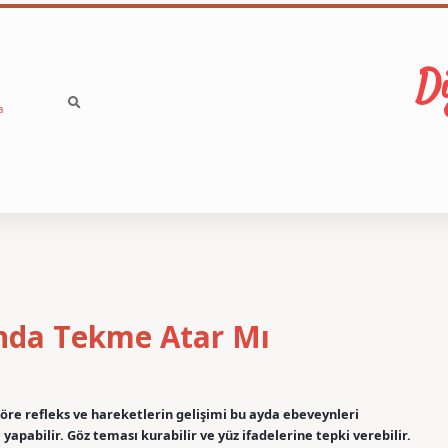
Di
a
ında Tekme Atar Mı
 göre refleks ve hareketlerin gelişimi bu ayda ebeveynleri
yapabilir. Göz teması kurabilir ve yüz ifadelerine tepki verebilir.