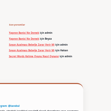
Son yorumlar
Yapının Banisi Ne Demek
için
admin
Yapının Banisi Ne Demek
için
Beyza
Suyun Azalması Bebeğe Zarar Verir Mi
için
admin
Suyun Azalması Bebeğe Zarar Verir Mi
için
Hakan
Secret Words Kelime Oyunu Nasıl Oynanır
için
admin
egram: @karabul