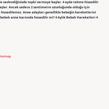
iyle seslendiğinizde tepki vermeye başlar. 4 ayda tekme hissedilir
şlar. Ancak sadece 2 santimetre uzunluğunda olduğu için
 hissedilemez. Anne adayları genellikle bebeğin hareketlerini
ık bebek anne karnında hissedilir mi? 4 Aylık Bebek Hareketleri 4
itemap