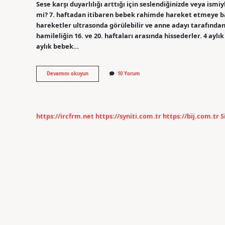
Sese karşı duyarlılığı arttığı için seslendiğinizde veya ism
mi? 7. haftadan itibaren bebek rahimde hareket etmeye ba
hareketler ultrasonda görülebilir ve anne adayı tarafından
hamileliğin 16. ve 20. haftaları arasında hissederler. 4 ayl
aylık bebek…
4
Devamını okuyun
10 Yorum
Aylık
Bebek
Anne
Karnında
Tekme
https://ircfrm.net
https://syniti.com.tr
https://bij.com.tr
S
Atar
Mı