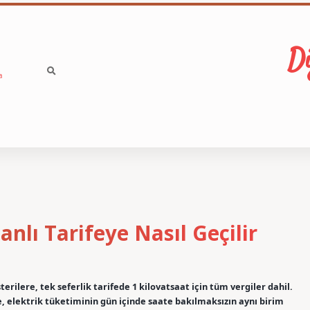
Di
a
nlı Tarifeye Nasıl Geçilir
erilere, tek seferlik tarifede 1 kilovatsaat için tüm vergiler dahil.
fe, elektrik tüketiminin gün içinde saate bakılmaksızın aynı birim