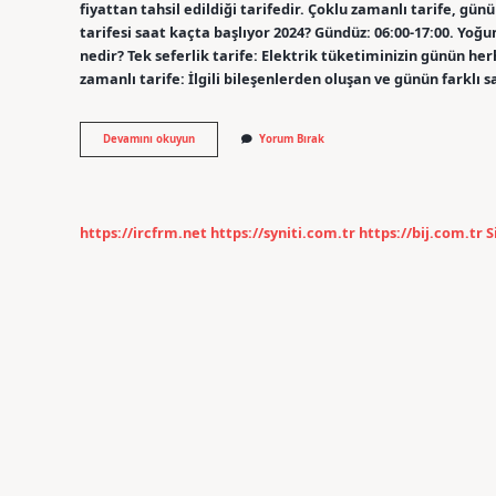
fiyattan tahsil edildiği tarifedir. Çoklu zamanlı tarife, günü
tarifesi saat kaçta başlıyor 2024? Gündüz: 06:00-17:00. Yoğun
nedir? Tek seferlik tarife: Elektrik tüketiminizin günün herh
zamanlı tarife: İlgili bileşenlerden oluşan ve günün farklı s
Elektrik
Devamını okuyun
Yorum Bırak
Faturası
Tek
Zamanlı
Tarifeye
Nasıl
https://ircfrm.net
https://syniti.com.tr
https://bij.com.tr
S
Geçilir