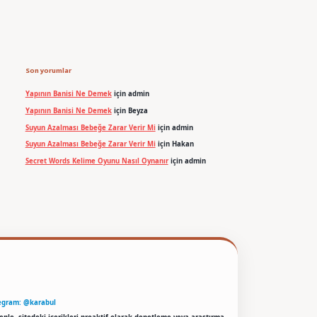
Son yorumlar
Yapının Banisi Ne Demek
için
admin
Yapının Banisi Ne Demek
için
Beyza
Suyun Azalması Bebeğe Zarar Verir Mi
için
admin
Suyun Azalması Bebeğe Zarar Verir Mi
için
Hakan
Secret Words Kelime Oyunu Nasıl Oynanır
için
admin
egram: @karabul