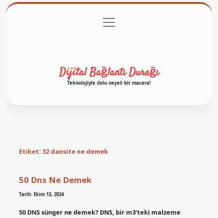
menüyü
Anasayfa
Gizlilik Politikası
Yasal Uyarı
aç
Hakkımızda
Dijital Bağlantı Durağı
Teknolojiyle dolu neşeli bir macera!
Etiket:
32 dansite ne demek
50 Dns Ne Demek
Tarih: Ekim 13, 2024
50 DNS sünger ne demek? DNS, bir m3’teki malzeme