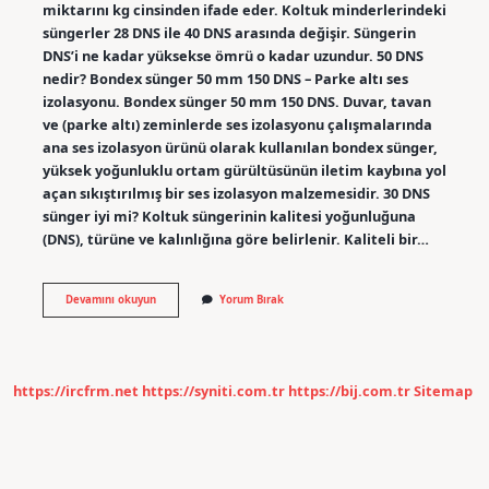
miktarını kg cinsinden ifade eder. Koltuk minderlerindeki
süngerler 28 DNS ile 40 DNS arasında değişir. Süngerin
DNS’i ne kadar yüksekse ömrü o kadar uzundur. 50 DNS
nedir? Bondex sünger 50 mm 150 DNS – Parke altı ses
izolasyonu. Bondex sünger 50 mm 150 DNS. Duvar, tavan
ve (parke altı) zeminlerde ses izolasyonu çalışmalarında
ana ses izolasyon ürünü olarak kullanılan bondex sünger,
yüksek yoğunluklu ortam gürültüsünün iletim kaybına yol
açan sıkıştırılmış bir ses izolasyon malzemesidir. 30 DNS
sünger iyi mi? Koltuk süngerinin kalitesi yoğunluğuna
(DNS), türüne ve kalınlığına göre belirlenir. Kaliteli bir…
50
Devamını okuyun
Yorum Bırak
Dns
Ne
Demek
https://ircfrm.net
https://syniti.com.tr
https://bij.com.tr
Sitemap