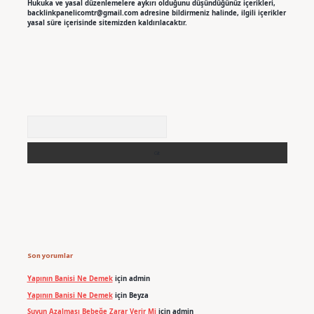
Hukuka ve yasal düzenlemelere aykırı olduğunu düşündüğünüz içerikleri,
backlinkpanelicomtr@gmail.com
adresine bildirmeniz halinde, ilgili içerikler
yasal süre içerisinde sitemizden kaldırılacaktır.
Arama
Son yorumlar
Yapının Banisi Ne Demek
için
admin
Yapının Banisi Ne Demek
için
Beyza
Suyun Azalması Bebeğe Zarar Verir Mi
için
admin