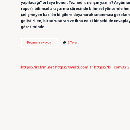
yapılacağı” ortaya konur. Tez nedir, ne için yazılır? Argüma
rapor), bilimsel araştırma sürecinde bilimsel yöntemle he
çelişmeyen bazı ön bilgilere dayanarak sınanması gereken fi
geliştirilen, bir soru soran ve ikna edici bir şekilde cevap
gözetiminde…
Tez
Devamını okuyun
2 Yorum
Yazmanın
Amacı
Nedir
https://ircfrm.net
https://syniti.com.tr
https://bij.com.tr
S