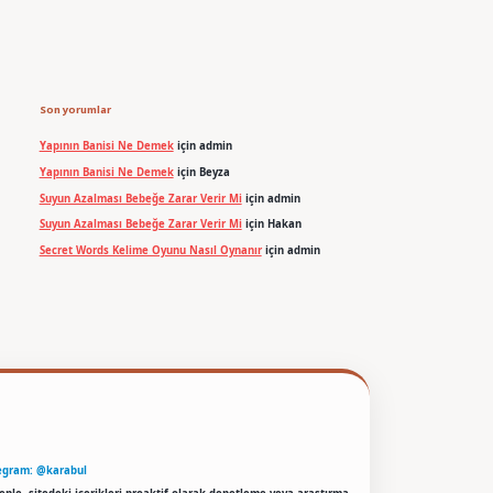
Son yorumlar
Yapının Banisi Ne Demek
için
admin
Yapının Banisi Ne Demek
için
Beyza
Suyun Azalması Bebeğe Zarar Verir Mi
için
admin
Suyun Azalması Bebeğe Zarar Verir Mi
için
Hakan
Secret Words Kelime Oyunu Nasıl Oynanır
için
admin
egram: @karabul