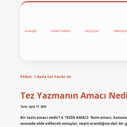
Anasayfa
Gizlilik Politikası
Yasal Uyarı
Hakkımızd
Etiket:
1 Ayda tez Yazılır mı
Tez Yazmanın Amacı Ned
Tarih: Eylül 17, 2024
Bir tezin amacı nedir? 4. TEZİN AMACI: Tezin amacı, konunun
sonunda elde edilecek sonuçlar, neyin arandığına dair bir g