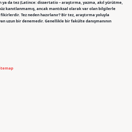
n ya da tez (Latince: dissertatio – araştırma, yazma, akıl yürütme,
nüz kanıtlanmamış, ancak mantıksal olarak var olan bilgilerle
kirlerdir. Tez neden hazırlanır? Bir tez, araştırma yoluyla
layan uzun bir denemedir. Genellikle bir fakülte danışmanının
itemap