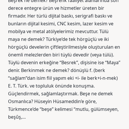
Beşrek ne demek? Beşrenk faaliyet alanlarında son
derece entegre ürün ve hizmetler üreten bir
firmadır. Her türlü dijital baskı, serigrafi baskı ve
bunların dijital kesimi, CNC kesim, lazer kesim ve
mobilya ve metal atölyelerimiz mevcuttur. Tülü
maya ne demek? Türkiye’de tek hörgüçlü ve iki
hörgüçlü develerin çiftleştirilmesiyle oluşturulan en
önemli melezlerden biri tüylü devedir (veya tülü).
Tüylü devenin erkeğine “Besrek”, dişisine ise “Maya”
denir. Berkinmek ne demek? dönüşlü f. (berk
“sağlam”dan isim fiil yapım eki +i- ile berk+i-n-mek)
E. T. Türk. ve topluluk önünde konuşma.
Güçlendirmek, sağlamlaştırmak. Beşe ne demek
Osmanlıca? Hüseyin Hüsameddin’e göre,
Türkmence’de “beşe” kelimesi “mutlu, gülümseyen,
beşûş,…