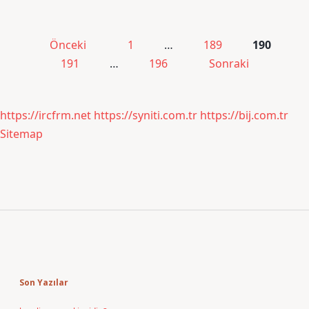
Yazı
Önceki
1
…
189
190
sayfalaması
191
…
196
Sonraki
https://ircfrm.net
https://syniti.com.tr
https://bij.com.tr
Sitemap
Sidebar
Son Yazılar