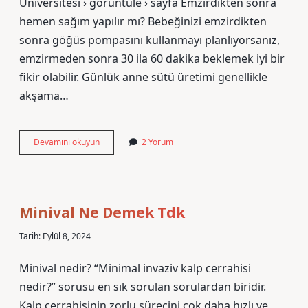
Üniversitesi › görüntüle › sayfa Emzirdikten sonra
hemen sağım yapılır mı? Bebeğinizi emzirdikten
sonra göğüs pompasını kullanmayı planlıyorsanız,
emzirmeden sonra 30 ila 60 dakika beklemek iyi bir
fikir olabilir. Günlük anne sütü üretimi genellikle
akşama…
Anne
Devamını okuyun
2 Yorum
Sütü
Sağma
Kaç
Dk
Olmalı
Minival Ne Demek Tdk
Tarih: Eylül 8, 2024
Minival nedir? “Minimal invaziv kalp cerrahisi
nedir?” sorusu en sık sorulan sorulardan biridir.
Kalp cerrahisinin zorlu sürecini çok daha hızlı ve