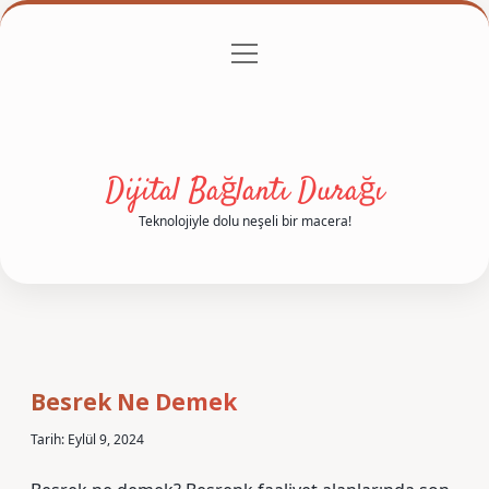
menüyü
Anasayfa
Gizlilik Politikası
Yasal Uyarı
aç
Hakkımızda
Dijital Bağlantı Durağı
Teknolojiyle dolu neşeli bir macera!
Dijital
Bağlantı
Besrek Ne Demek
Durağı
Tarih: Eylül 9, 2024
Yazılar