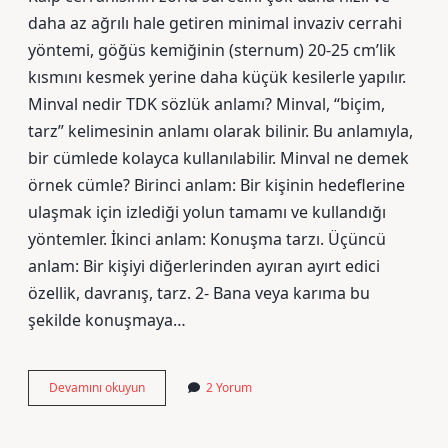
daha az ağrılı hale getiren minimal invaziv cerrahi
yöntemi, göğüs kemiğinin (sternum) 20-25 cm’lik
kısmını kesmek yerine daha küçük kesilerle yapılır.
Minval nedir TDK sözlük anlamı? Minval, “biçim,
tarz” kelimesinin anlamı olarak bilinir. Bu anlamıyla,
bir cümlede kolayca kullanılabilir. Minval ne demek
örnek cümle? Birinci anlam: Bir kişinin hedeflerine
ulaşmak için izlediği yolun tamamı ve kullandığı
yöntemler. İkinci anlam: Konuşma tarzı. Üçüncü
anlam: Bir kişiyi diğerlerinden ayıran ayırt edici
özellik, davranış, tarz. 2- Bana veya karıma bu
şekilde konuşmaya…
Minival
Devamını okuyun
2 Yorum
Ne
Demek
Tdk